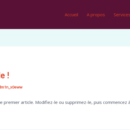
Accueil
A propos
Service
e !
dm1n_x0eww
 premier article. Modifiez-le ou supprimez-le, puis commencez à 